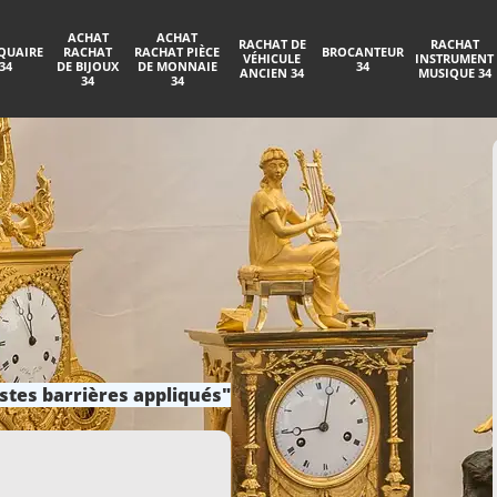
ACHAT
ACHAT
RACHAT DE
RACHAT
QUAIRE
RACHAT
RACHAT PIÈCE
BROCANTEUR
VÉHICULE
INSTRUMENT
34
DE BIJOUX
DE MONNAIE
34
ANCIEN 34
MUSIQUE 34
34
34
stes barrières appliqués"