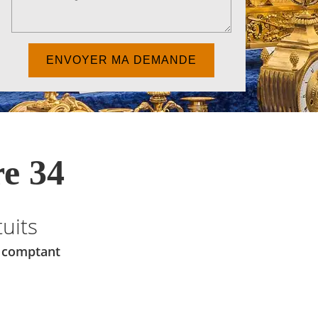
e 34
uits
u comptant