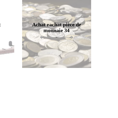
t
Achat rachat pièce de
monnaie 34