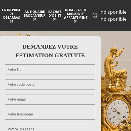
ENTREPRISE
DÉBARRAS DE
indisponible
ANTIQUAIRE
RACHAT
DE
MAISON ET
BROCANTEUR
D'OBJET
DÉBARRAS
APPARTEMENT
indisponible
34
34
34
34
DEMANDEZ VOTRE
ESTIMATION GRATUITE