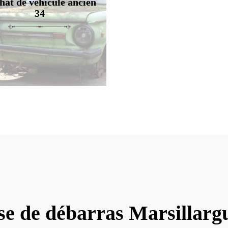
hat de véhicule ancien
34
se de débarras Marsillarg