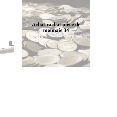
t
Achat rachat pièce de
monnaie 34