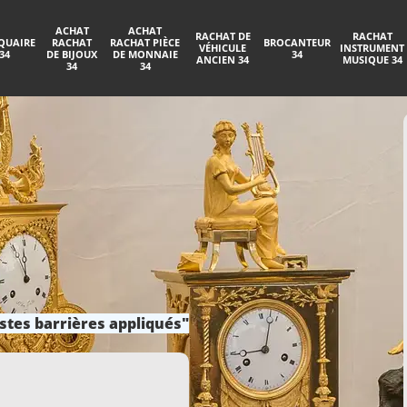
ACHAT
ACHAT
RACHAT DE
RACHAT
QUAIRE
RACHAT
RACHAT PIÈCE
BROCANTEUR
VÉHICULE
INSTRUMENT
34
DE BIJOUX
DE MONNAIE
34
ANCIEN 34
MUSIQUE 34
34
34
stes barrières appliqués"