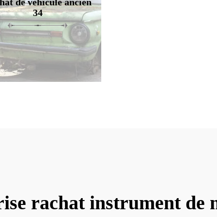
hat de véhicule ancien
34
ise rachat instrument de