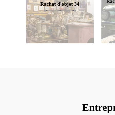
Rac
Rachat d'objet 34
Entrepr