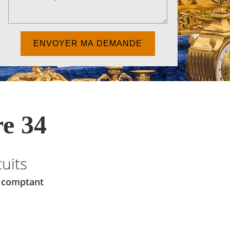
e 34
uits
u comptant