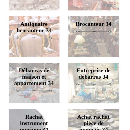
Antiquaire
Brocanteur 34
brocanteur 34
Débarras de
Entreprise de
maison et
débarras 34
appartement 34
Rachat
Achat rachat
instrument
pièce de
musique 34
monnaie 34