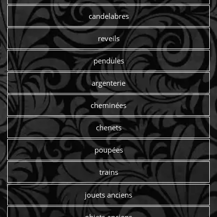
candelabres
reveils
pendules
argenterie
cheminées
chenets
poupées
trains
jouets anciens
objets anciens