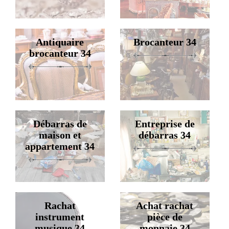
Antiquaire
Brocanteur 34
brocanteur 34
Débarras de
Entreprise de
maison et
débarras 34
appartement 34
Rachat
Achat rachat
instrument
pièce de
musique 34
monnaie 34