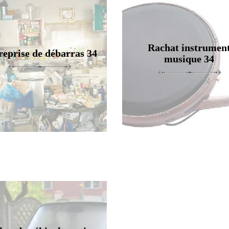
Rachat instrumen
reprise de débarras 34
musique 34