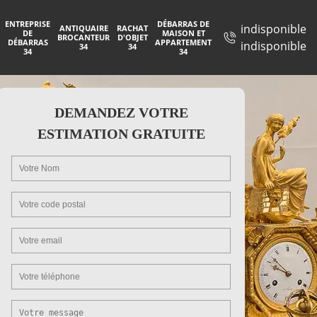
ENTREPRISE
DÉBARRAS DE
indisponible
ANTIQUAIRE
RACHAT
DE
MAISON ET
BROCANTEUR
D'OBJET
DÉBARRAS
APPARTEMENT
indisponible
34
34
34
34
DEMANDEZ VOTRE
ESTIMATION GRATUITE