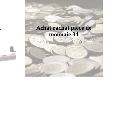
t
Achat rachat pièce de
monnaie 34