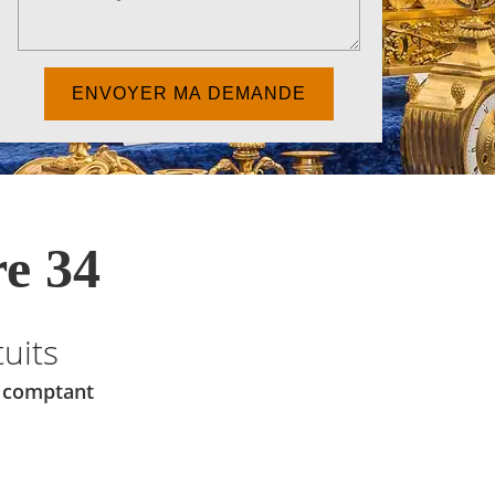
e 34
uits
u comptant