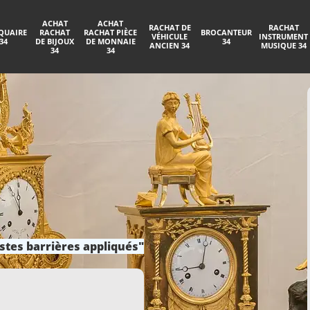
ACHAT
ACHAT
RACHAT DE
RACHAT
QUAIRE
RACHAT
RACHAT PIÈCE
BROCANTEUR
VÉHICULE
INSTRUMENT
34
DE BIJOUX
DE MONNAIE
34
ANCIEN 34
MUSIQUE 34
34
34
stes barrières appliqués"