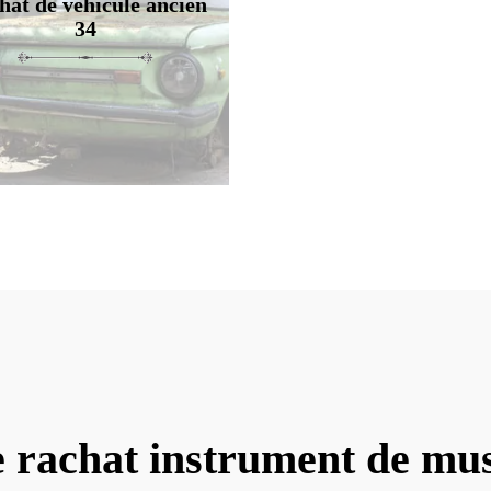
hat de véhicule ancien
34
e rachat instrument de mus