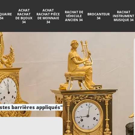
ACHAT
ACHAT
RACHAT DE
RACHAT
QUAIRE
RACHAT
RACHAT PIÈCE
BROCANTEUR
VÉHICULE
INSTRUMENT
34
DE BIJOUX
DE MONNAIE
34
ANCIEN 34
MUSIQUE 34
34
34
stes barrières appliqués"