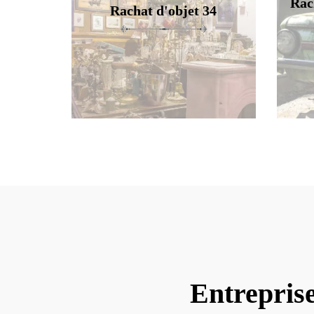
Rac
Rachat d'objet 34
Entrepris