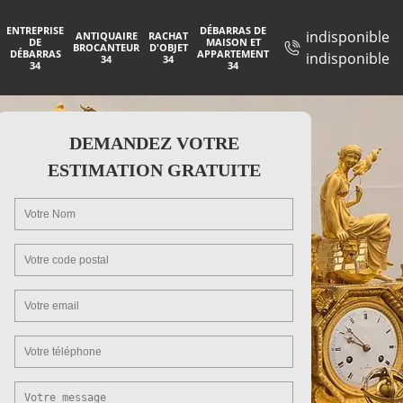
ENTREPRISE
DÉBARRAS DE
indisponible
ANTIQUAIRE
RACHAT
DE
MAISON ET
BROCANTEUR
D'OBJET
DÉBARRAS
APPARTEMENT
indisponible
34
34
34
34
DEMANDEZ VOTRE
ESTIMATION GRATUITE