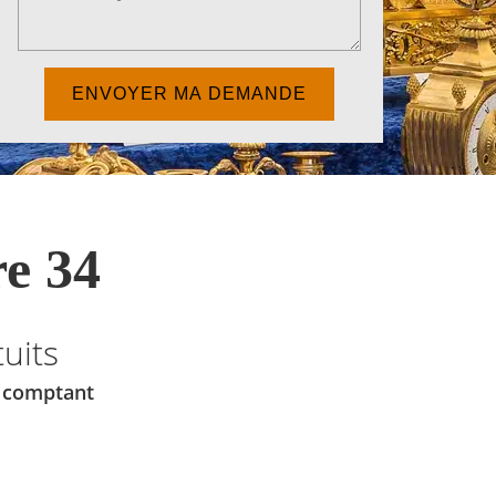
e 34
uits
u comptant