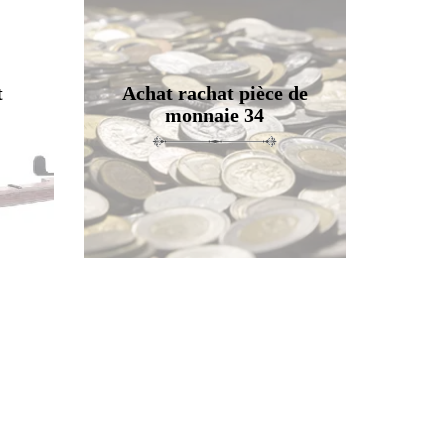
t
Achat rachat pièce de
monnaie 34