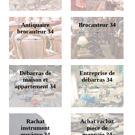
Antiquaire
Brocanteur 34
brocanteur 34
Débarras de
Entreprise de
maison et
débarras 34
appartement 34
Rachat
Achat rachat
instrument
pièce de
musique 34
monnaie 34