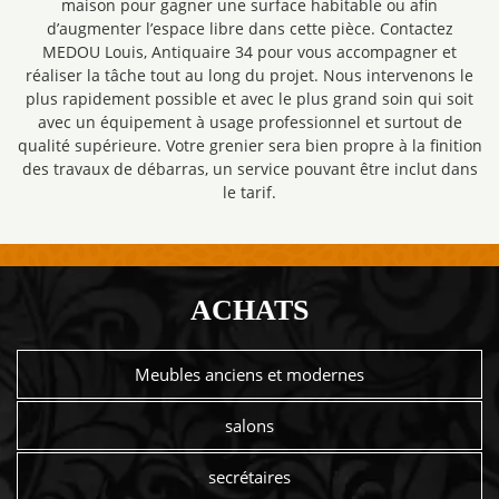
maison pour gagner une surface habitable ou afin
d’augmenter l’espace libre dans cette pièce. Contactez
MEDOU Louis, Antiquaire 34 pour vous accompagner et
réaliser la tâche tout au long du projet. Nous intervenons le
plus rapidement possible et avec le plus grand soin qui soit
avec un équipement à usage professionnel et surtout de
qualité supérieure. Votre grenier sera bien propre à la finition
des travaux de débarras, un service pouvant être inclut dans
le tarif.
ACHATS
Meubles anciens et modernes
salons
secrétaires