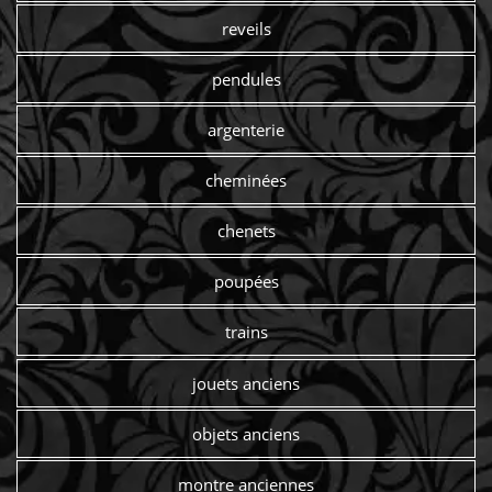
reveils
pendules
argenterie
cheminées
chenets
poupées
trains
jouets anciens
objets anciens
montre anciennes