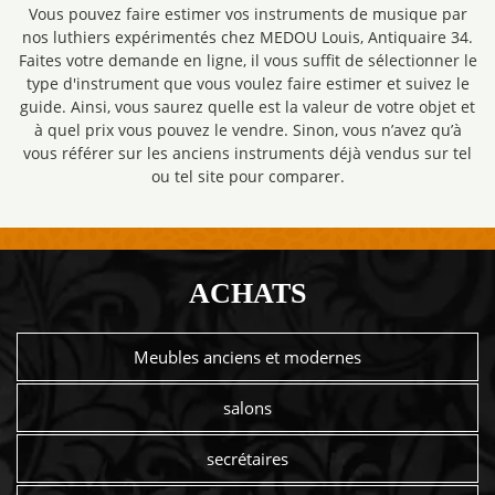
Vous pouvez faire estimer vos instruments de musique par
nos luthiers expérimentés chez MEDOU Louis, Antiquaire 34.
Faites votre demande en ligne, il vous suffit de sélectionner le
type d'instrument que vous voulez faire estimer et suivez le
guide. Ainsi, vous saurez quelle est la valeur de votre objet et
à quel prix vous pouvez le vendre. Sinon, vous n’avez qu’à
vous référer sur les anciens instruments déjà vendus sur tel
ou tel site pour comparer.
ACHATS
Meubles anciens et modernes
salons
secrétaires