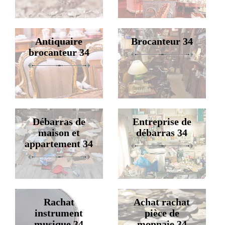
Antiquaire
Brocanteur 34
brocanteur 34
Débarras de
Entreprise de
maison et
débarras 34
appartement 34
Rachat
Achat rachat
instrument
pièce de
musique 34
monnaie 34