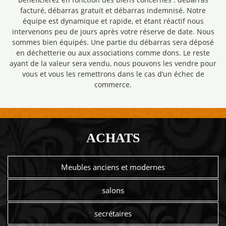
facturé, débarras gratuit et débarras indemnisé. Notre
équipe est dynamique et rapide, et étant réactif nous
intervenons peu de jours après votre réserve de date. Nous
sommes bien équipés. Une partie du débarras sera déposé
en déchetterie ou aux associations comme dons. Le reste
ayant de la valeur sera vendu, nous pouvons les vendre pour
vous et vous les remettrons dans le cas d’un échec de
commerce.
ACHATS
Meubles anciens et modernes
salons
secrétaires