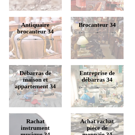
Antiquaire
Brocanteur 34
brocanteur 34
Débarras de
Entreprise de
maison et
débarras 34
appartement 34
Rachat
Achat rachat
instrument
pièce de
musique 34
monnaie 34