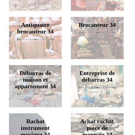
Antiquaire
Brocanteur 34
brocanteur 34
Débarras de
Entreprise de
maison et
débarras 34
appartement 34
Rachat
Achat rachat
instrument
pièce de
musique 34
monnaie 34