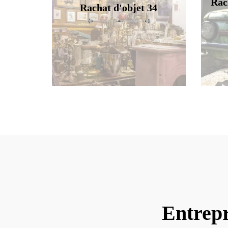
Rac
Rachat d'objet 34
Entrepr