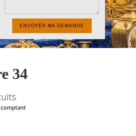
e 34
uits
u comptant