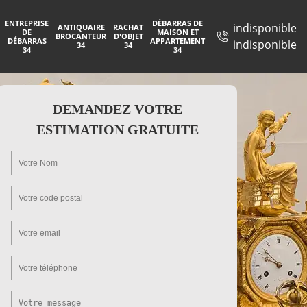
ENTREPRISE
DÉBARRAS DE
indisponible
ANTIQUAIRE
RACHAT
DE
MAISON ET
BROCANTEUR
D'OBJET
DÉBARRAS
APPARTEMENT
indisponible
34
34
34
34
DEMANDEZ VOTRE
ESTIMATION GRATUITE