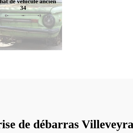
hat de véhicule ancien
34
ise de débarras Villeveyr