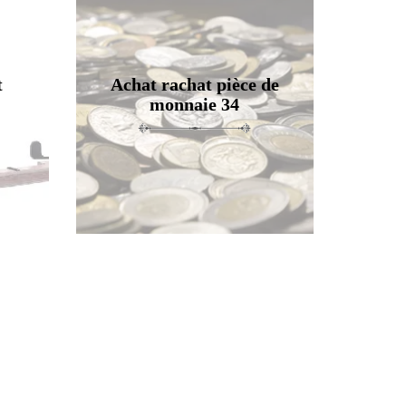
t
Achat rachat pièce de
monnaie 34