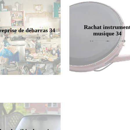
Rachat instrumen
reprise de débarras 34
musique 34