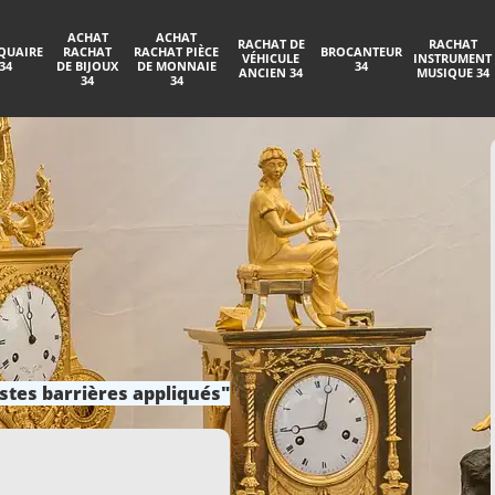
ACHAT
ACHAT
RACHAT DE
RACHAT
QUAIRE
RACHAT
RACHAT PIÈCE
BROCANTEUR
VÉHICULE
INSTRUMENT
34
DE BIJOUX
DE MONNAIE
34
ANCIEN 34
MUSIQUE 34
34
34
stes barrières appliqués"