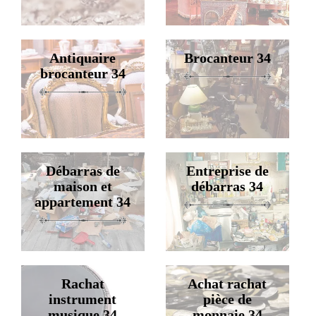
Antiquaire
Brocanteur 34
brocanteur 34
Débarras de
Entreprise de
maison et
débarras 34
appartement 34
Rachat
Achat rachat
instrument
pièce de
musique 34
monnaie 34