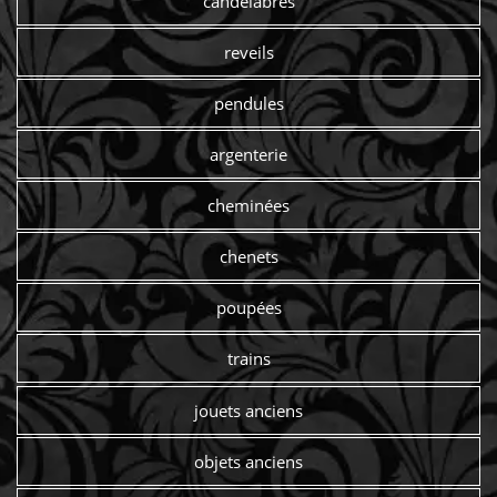
candelabres
reveils
pendules
argenterie
cheminées
chenets
poupées
trains
jouets anciens
objets anciens