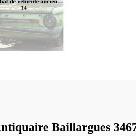
hat de véhicule ancien
34
ntiquaire Baillargues 346