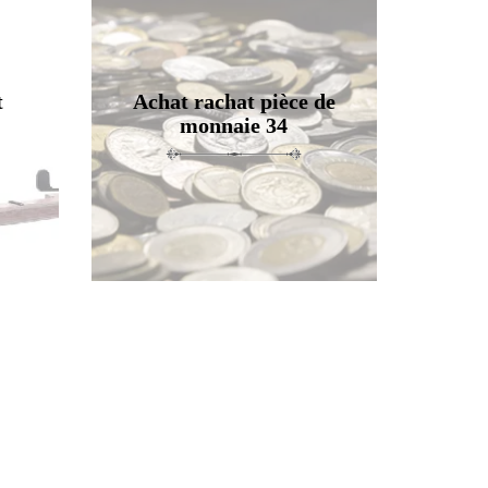
t
Achat rachat pièce de
monnaie 34