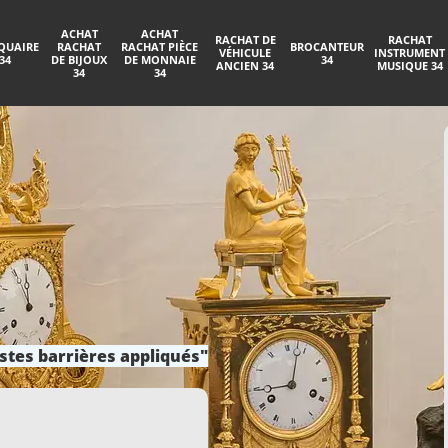
ACHAT
ACHAT
RACHAT DE
RACHAT
QUAIRE
RACHAT
RACHAT PIÈCE
BROCANTEUR
VÉHICULE
INSTRUMENT
34
DE BIJOUX
DE MONNAIE
34
ANCIEN 34
MUSIQUE 34
34
34
stes barrières appliqués"