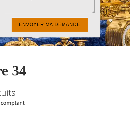
e 34
uits
u comptant