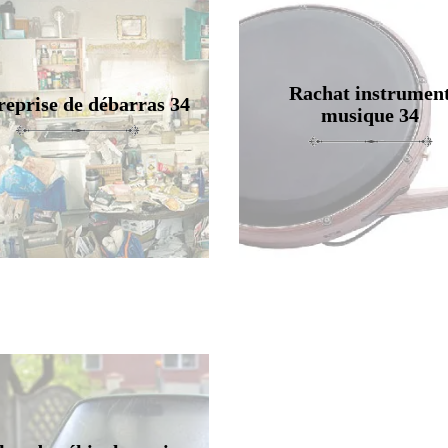
Rachat instrumen
reprise de débarras 34
musique 34