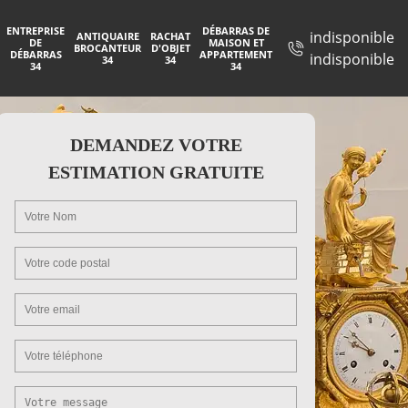
ENTREPRISE
DÉBARRAS DE
indisponible
ANTIQUAIRE
RACHAT
DE
MAISON ET
BROCANTEUR
D'OBJET
DÉBARRAS
APPARTEMENT
indisponible
34
34
34
34
DEMANDEZ VOTRE
ESTIMATION GRATUITE