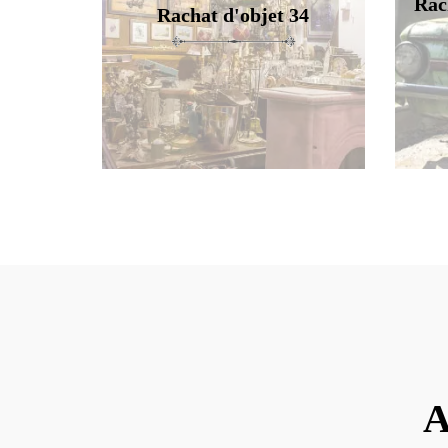
Rac
Rachat d'objet 34
A