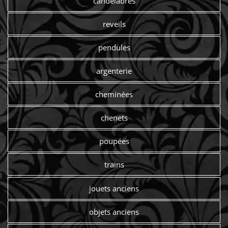
candelabres
reveils
pendules
argenterie
cheminées
chenets
poupées
trains
jouets anciens
objets anciens