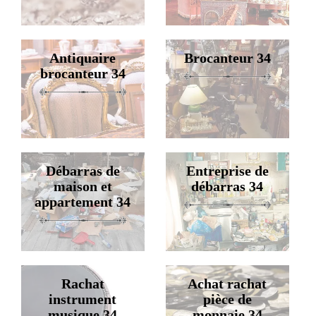
Antiquaire
Brocanteur 34
brocanteur 34
Débarras de
Entreprise de
maison et
débarras 34
appartement 34
Rachat
Achat rachat
instrument
pièce de
musique 34
monnaie 34