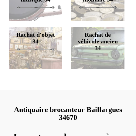
Rachat d'objet
Rachat de
34
véhicule ancien
34
Antiquaire brocanteur Baillargues
34670