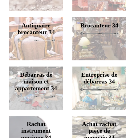
Antiquaire
Brocanteur 34
brocanteur 34
Débarras de
Entreprise de
maison et
débarras 34
appartement 34
Rachat
Achat rachat
instrument
pièce de
musique 34
monnaie 34