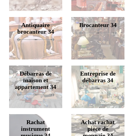
Antiquaire
Brocanteur 34
brocanteur 34
Débarras de
Entreprise de
maison et
débarras 34
appartement 34
Rachat
Achat rachat
instrument
pièce de
musique 34
monnaie 34