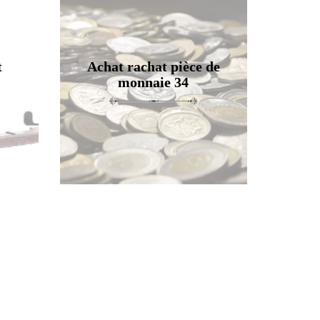
t
Achat rachat pièce de
monnaie 34