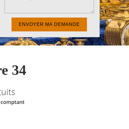
e 34
uits
u comptant