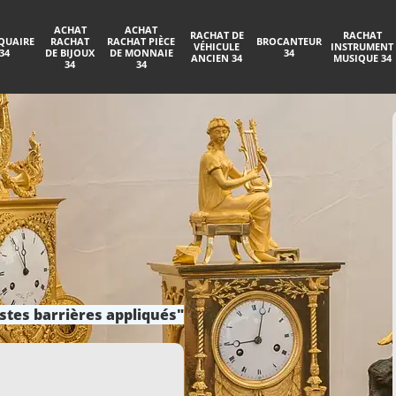
ACHAT
ACHAT
RACHAT DE
RACHAT
QUAIRE
RACHAT
RACHAT PIÈCE
BROCANTEUR
VÉHICULE
INSTRUMENT
34
DE BIJOUX
DE MONNAIE
34
ANCIEN 34
MUSIQUE 34
34
34
stes barrières appliqués"