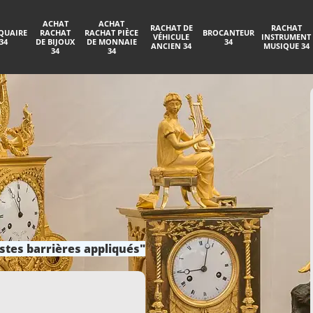
ACHAT
ACHAT
RACHAT DE
RACHAT
QUAIRE
RACHAT
RACHAT PIÈCE
BROCANTEUR
VÉHICULE
INSTRUMENT
34
DE BIJOUX
DE MONNAIE
34
ANCIEN 34
MUSIQUE 34
34
34
stes barrières appliqués"