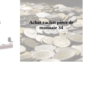
t
Achat rachat pièce de
monnaie 34