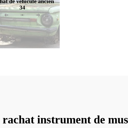
hat de véhicule ancien
34
 rachat instrument de mu