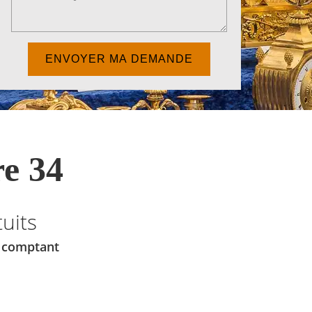
e 34
uits
u comptant