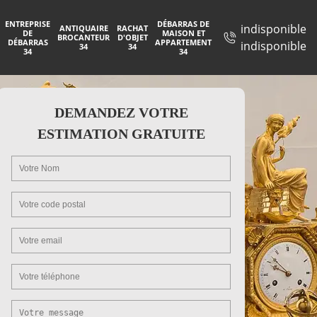
ENTREPRISE
DÉBARRAS DE
indisponible
ANTIQUAIRE
RACHAT
DE
MAISON ET
BROCANTEUR
D'OBJET
DÉBARRAS
APPARTEMENT
indisponible
34
34
34
34
DEMANDEZ VOTRE
ESTIMATION GRATUITE