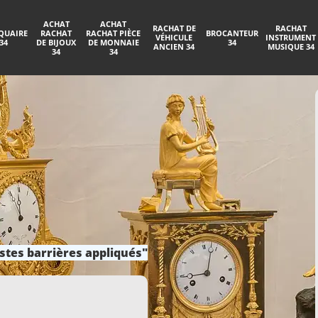
ACHAT
ACHAT
RACHAT DE
RACHAT
QUAIRE
RACHAT
RACHAT PIÈCE
BROCANTEUR
VÉHICULE
INSTRUMENT
34
DE BIJOUX
DE MONNAIE
34
ANCIEN 34
MUSIQUE 34
34
34
stes barrières appliqués"