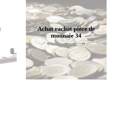
t
Achat rachat pièce de
monnaie 34