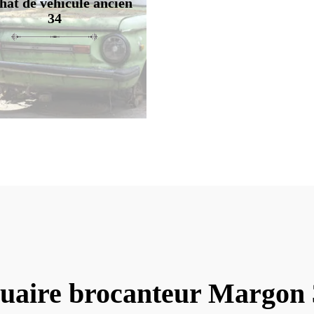
hat de véhicule ancien
34
uaire brocanteur Margon