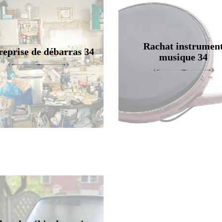
Rachat instrumen
reprise de débarras 34
musique 34