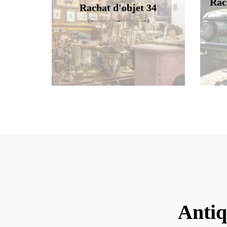
Rac
Rachat d'objet 34
Antiq