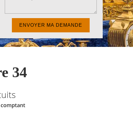
e 34
uits
u comptant