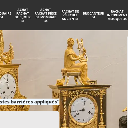
ACHAT
ACHAT
RACHAT DE
RACHAT
QUAIRE
RACHAT
RACHAT PIÈCE
BROCANTEUR
VÉHICULE
INSTRUMENT
34
DE BIJOUX
DE MONNAIE
34
ANCIEN 34
MUSIQUE 34
34
34
stes barrières appliqués"