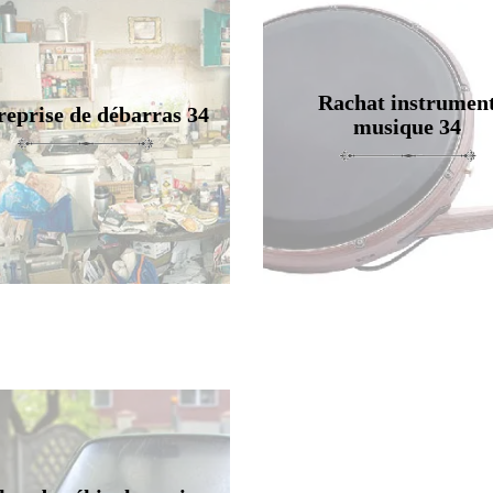
Rachat instrumen
reprise de débarras 34
musique 34