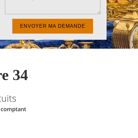
e 34
uits
u comptant