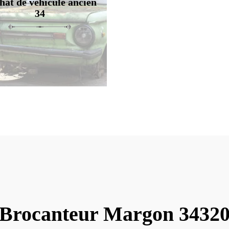
hat de véhicule ancien
34
Brocanteur Margon 3432