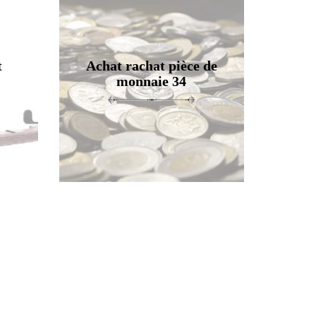
t
Achat rachat pièce de
monnaie 34