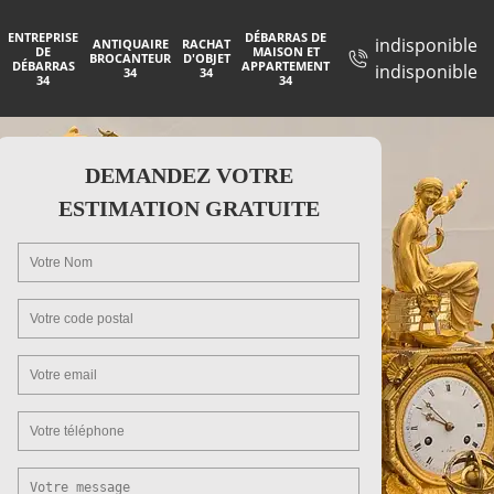
ENTREPRISE
DÉBARRAS DE
indisponible
ANTIQUAIRE
RACHAT
DE
MAISON ET
BROCANTEUR
D'OBJET
DÉBARRAS
APPARTEMENT
indisponible
34
34
34
34
DEMANDEZ VOTRE
ESTIMATION GRATUITE