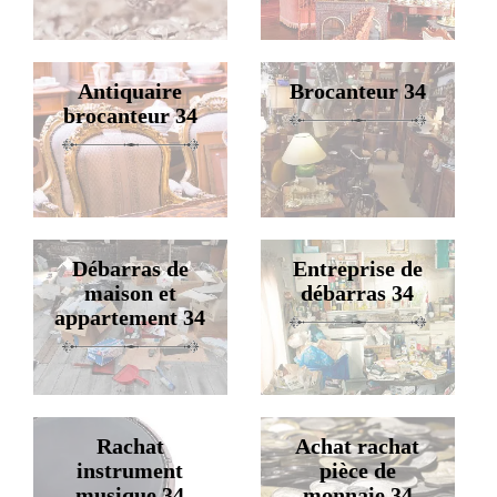
Antiquaire
Brocanteur 34
brocanteur 34
Débarras de
Entreprise de
maison et
débarras 34
appartement 34
Rachat
Achat rachat
instrument
pièce de
musique 34
monnaie 34