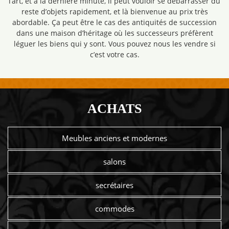
l’art, et à la dernière minute, il peut vouloir se débarrasser du
reste d’objets rapidement, et là bienvenue au prix très
abordable. Ça peut être le cas des antiquités de succession
dans une maison d’héritage où les successeurs préfèrent
léguer les biens qui y sont. Vous pouvez nous les vendre si
c’est votre cas.
ACHATS
Meubles anciens et modernes
salons
secrétaires
commodes