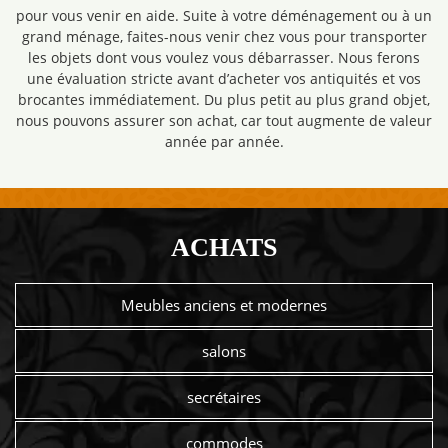
pour vous venir en aide. Suite à votre déménagement ou à un
grand ménage, faites-nous venir chez vous pour transporter
les objets dont vous voulez vous débarrasser. Nous ferons
une évaluation stricte avant d’acheter vos antiquités et vos
brocantes immédiatement. Du plus petit au plus grand objet,
nous pouvons assurer son achat, car tout augmente de valeur
année par année.
ACHATS
Meubles anciens et modernes
salons
secrétaires
commodes