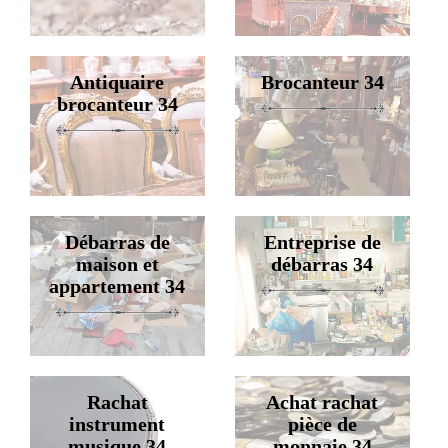
Antiquaire
Brocanteur 34
brocanteur 34
Débarras de
Entreprise de
maison et
débarras 34
appartement 34
Rachat
Achat rachat
instrument
pièce de
musique 34
monnaie 34