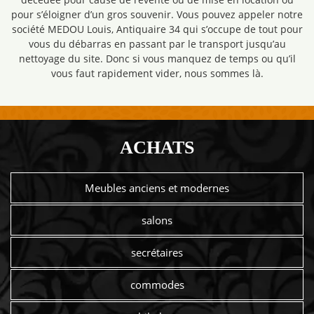
pour s’éloigner d’un gros souvenir. Vous pouvez appeler notre
société MEDOU Louis, Antiquaire 34 qui s’occupe de tout pour
vous du débarras en passant par le transport jusqu’au
nettoyage du site. Donc si vous manquez de temps ou qu’il
vous faut rapidement vider, nous sommes là.
ACHATS
Meubles anciens et modernes
salons
secrétaires
commodes