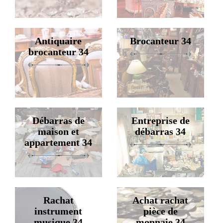
Antiquaire
Brocanteur 34
brocanteur 34
Débarras de
Entreprise de
maison et
débarras 34
appartement 34
Rachat
Achat rachat
instrument
pièce de
musique 34
monnaie 34