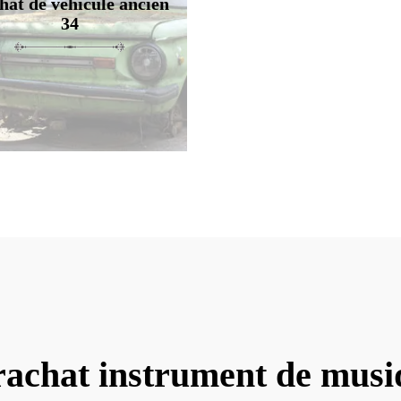
hat de véhicule ancien
34
rachat instrument de musi