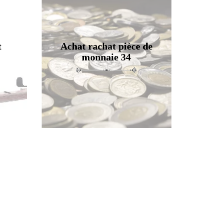
t
Achat rachat pièce de
monnaie 34