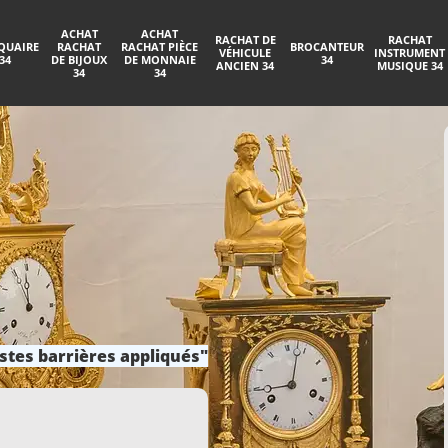
ACHAT
ACHAT
RACHAT DE
RACHAT
QUAIRE
RACHAT
RACHAT PIÈCE
BROCANTEUR
VÉHICULE
INSTRUMENT
34
DE BIJOUX
DE MONNAIE
34
ANCIEN 34
MUSIQUE 34
34
34
stes barrières appliqués"