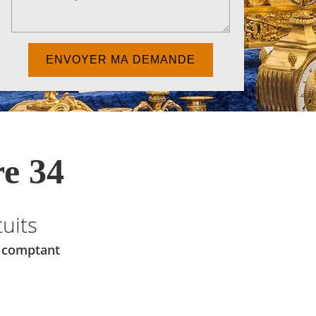
e 34
uits
u comptant