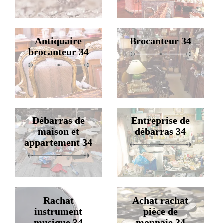
Antiquaire
Brocanteur 34
brocanteur 34
Débarras de
Entreprise de
maison et
débarras 34
appartement 34
Rachat
Achat rachat
instrument
pièce de
musique 34
monnaie 34