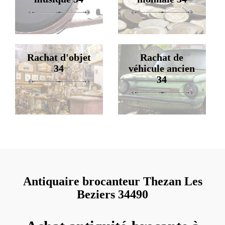
Rachat d'objet
Rachat de
34
véhicule ancien
34
Antiquaire brocanteur Thezan Les
Beziers 34490