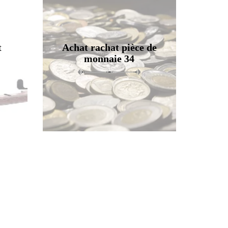
t
Achat rachat pièce de
monnaie 34