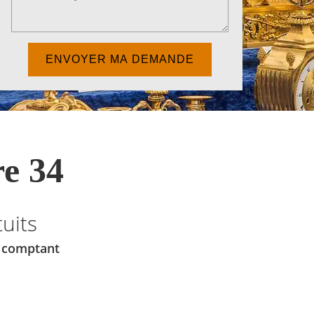
e 34
uits
u comptant