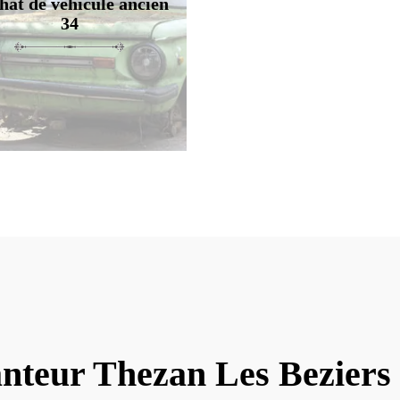
hat de véhicule ancien
34
nteur Thezan Les Beziers