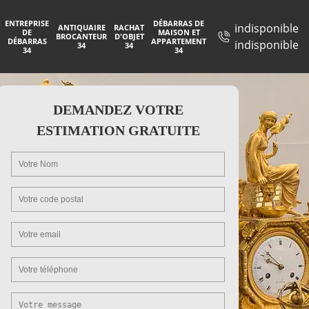
ENTREPRISE
DÉBARRAS DE
indisponible
ANTIQUAIRE
RACHAT
DE
MAISON ET
BROCANTEUR
D'OBJET
DÉBARRAS
APPARTEMENT
indisponible
34
34
34
34
DEMANDEZ VOTRE
ESTIMATION GRATUITE