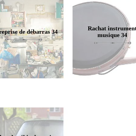
Rachat instrumen
reprise de débarras 34
musique 34