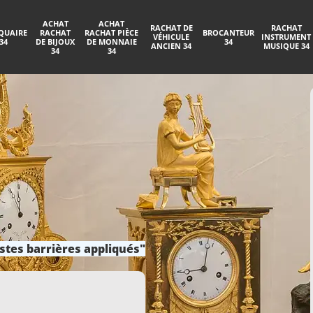
ACHAT
ACHAT
RACHAT DE
RACHAT
QUAIRE
RACHAT
RACHAT PIÈCE
BROCANTEUR
VÉHICULE
INSTRUMENT
34
DE BIJOUX
DE MONNAIE
34
ANCIEN 34
MUSIQUE 34
34
34
stes barrières appliqués"