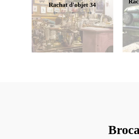
Rac
Rachat d'objet 34
Broca