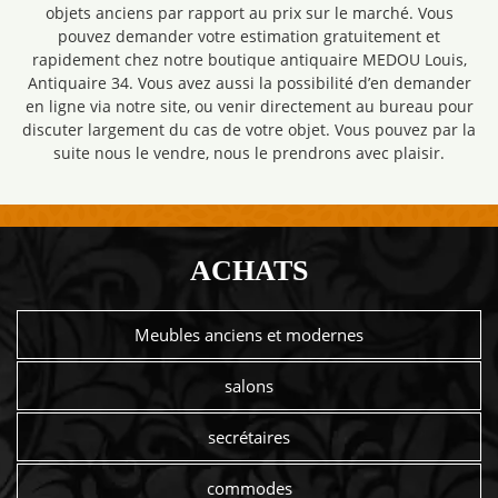
objets anciens par rapport au prix sur le marché. Vous
pouvez demander votre estimation gratuitement et
rapidement chez notre boutique antiquaire MEDOU Louis,
Antiquaire 34. Vous avez aussi la possibilité d’en demander
en ligne via notre site, ou venir directement au bureau pour
discuter largement du cas de votre objet. Vous pouvez par la
suite nous le vendre, nous le prendrons avec plaisir.
ACHATS
Meubles anciens et modernes
salons
secrétaires
commodes