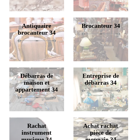
Antiquaire
Brocanteur 34
brocanteur 34
Débarras de
Entreprise de
maison et
débarras 34
appartement 34
Rachat
Achat rachat
instrument
pièce de
musique 34
monnaie 34