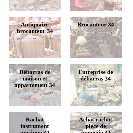
Antiquaire
Brocanteur 34
brocanteur 34
Débarras de
Entreprise de
maison et
débarras 34
appartement 34
Rachat
Achat rachat
instrument
pièce de
musique 34
monnaie 34