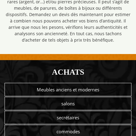
rares (argent, or…) et/ou pierres précieuses. Il peut s’agit de
meubles, de parures, de boîtes à bijoux ou différents
dispositifs. Demandez un devis dès maintenant pour estimer
à combien nous pouvons acheter vos biens d’antiquité. Il
arrive que nous les pesons, vérifions leurs authenticités et
analysons son ancienneté. En tout cas, nous tachons
d’acheter de tels objets à prix très bénéfique.
ACHATS
Meubles anciens et modernes
salons
secrétaires
commodes