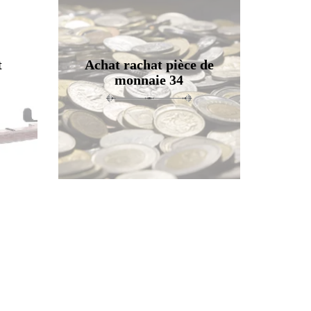
t
Achat rachat pièce de
monnaie 34