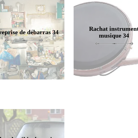
Rachat instrumen
reprise de débarras 34
musique 34