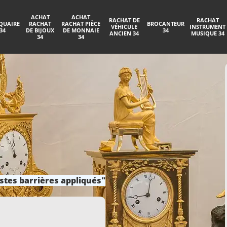
ACHAT
ACHAT
RACHAT DE
RACHAT
QUAIRE
RACHAT
RACHAT PIÈCE
BROCANTEUR
VÉHICULE
INSTRUMENT
34
DE BIJOUX
DE MONNAIE
34
ANCIEN 34
MUSIQUE 34
34
34
stes barrières appliqués"