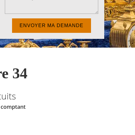
e 34
uits
u comptant