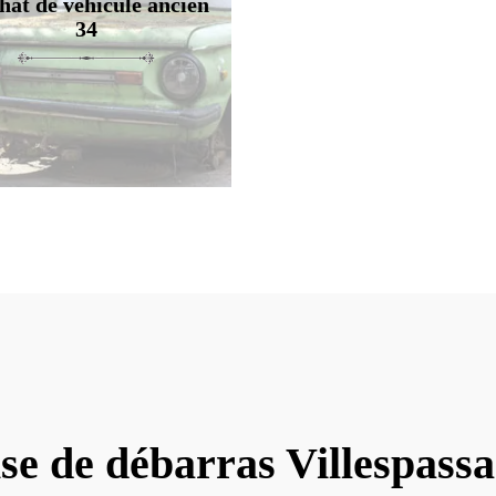
hat de véhicule ancien
34
se de débarras Villespass