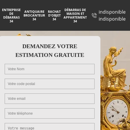
ENTREPRISE
DÉBARRAS DE
indisponible
ANTIQUAIRE
RACHAT
DE
MAISON ET
BROCANTEUR
D'OBJET
DÉBARRAS
APPARTEMENT
indisponible
34
34
34
34
DEMANDEZ VOTRE
ESTIMATION GRATUITE