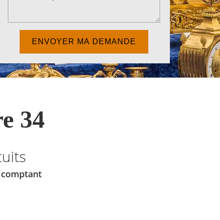
e 34
uits
u comptant