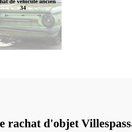
hat de véhicule ancien
34
e rachat d'objet Villespas