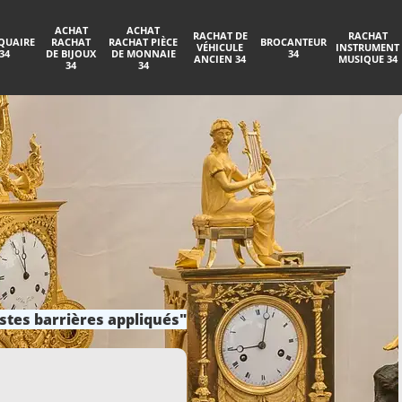
ACHAT
ACHAT
RACHAT DE
RACHAT
QUAIRE
RACHAT
RACHAT PIÈCE
BROCANTEUR
VÉHICULE
INSTRUMENT
34
DE BIJOUX
DE MONNAIE
34
ANCIEN 34
MUSIQUE 34
34
34
stes barrières appliqués"