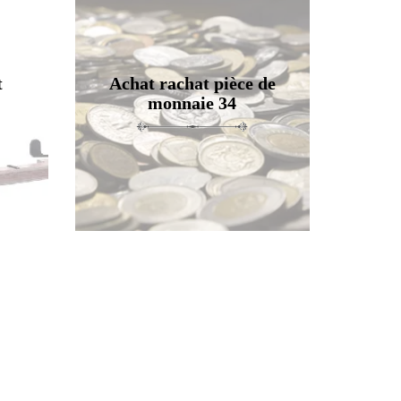
t
Achat rachat pièce de
monnaie 34