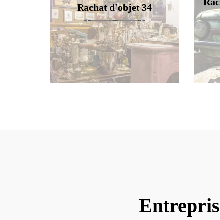
Rac
Rachat d'objet 34
Entrepris