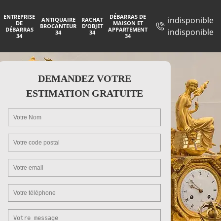
ENTREPRISE
DÉBARRAS DE
indisponible
ANTIQUAIRE
RACHAT
DE
MAISON ET
BROCANTEUR
D'OBJET
DÉBARRAS
APPARTEMENT
indisponible
34
34
34
34
DEMANDEZ VOTRE
ESTIMATION GRATUITE