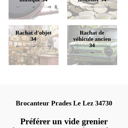
Rachat d'objet
Rachat de
34
véhicule ancien
34
Brocanteur Prades Le Lez 34730
Préférer un vide grenier