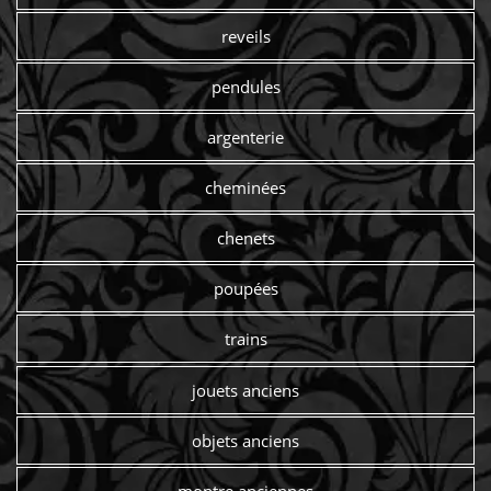
reveils
pendules
argenterie
cheminées
chenets
poupées
trains
jouets anciens
objets anciens
montre anciennes