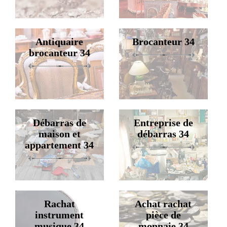
Antiquaire
Brocanteur 34
brocanteur 34
Débarras de
Entreprise de
maison et
débarras 34
appartement 34
Rachat
Achat rachat
instrument
pièce de
musique 34
monnaie 34