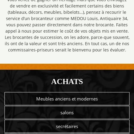
de vendre en exclusivité et facilement certains des biens
(tableaux, décors, meubles, bibelots…), pensez à recourir le
service d’un brocanteur comme MEDOU Louis, Antiquaire 34,
vous pouvez passer directement dans notre brocante. Faites
appel à nous pour estimer le coût de vos objets mis en vente.
Les brocantes de succession, on les adore, parce-que souvent,
ils ont de la valeur et sont très anciens. En tout cas, un de nos
commissaires-priseurs serait le bienvenu pour les évaluer.
ACHATS
Meubles anciens et modernes
salons
secrétaires