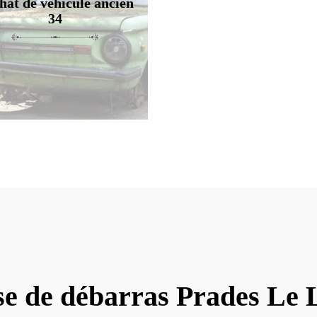
hat de véhicule ancien
34
se de débarras Prades Le 