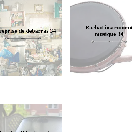
Rachat instrumen
reprise de débarras 34
musique 34