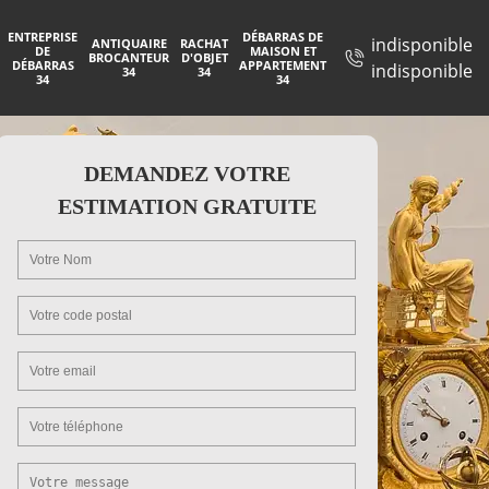
ENTREPRISE
DÉBARRAS DE
indisponible
ANTIQUAIRE
RACHAT
DE
MAISON ET
BROCANTEUR
D'OBJET
DÉBARRAS
APPARTEMENT
indisponible
34
34
34
34
DEMANDEZ VOTRE
ESTIMATION GRATUITE