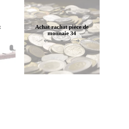
t
Achat rachat pièce de
monnaie 34