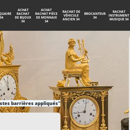
ACHAT
ACHAT
RACHAT DE
RACHAT
QUAIRE
RACHAT
RACHAT PIÈCE
BROCANTEUR
VÉHICULE
INSTRUMENT
34
DE BIJOUX
DE MONNAIE
34
ANCIEN 34
MUSIQUE 34
34
34
stes barrières appliqués"