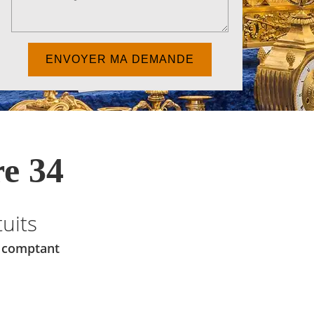
e 34
uits
u comptant