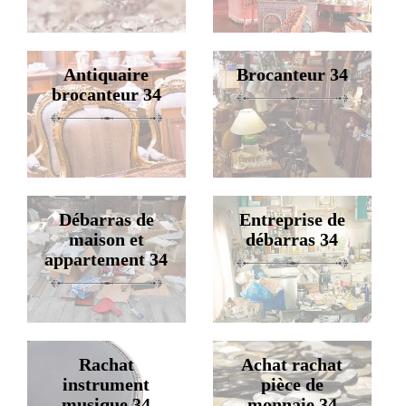
Antiquaire
Brocanteur 34
brocanteur 34
Débarras de
Entreprise de
maison et
débarras 34
appartement 34
Rachat
Achat rachat
instrument
pièce de
musique 34
monnaie 34