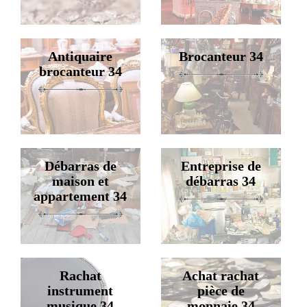
Antiquaire
Brocanteur 34
brocanteur 34
Débarras de
Entreprise de
maison et
débarras 34
appartement 34
Rachat
Achat rachat
instrument
pièce de
musique 34
monnaie 34