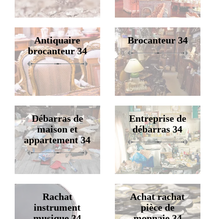
Antiquaire
Brocanteur 34
brocanteur 34
Débarras de
Entreprise de
maison et
débarras 34
appartement 34
Rachat
Achat rachat
instrument
pièce de
musique 34
monnaie 34