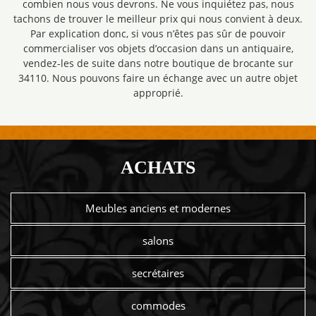
combien nous vous devrons. Ne vous inquiétez pas, nous
tachons de trouver le meilleur prix qui nous convient à deux.
Par explication donc, si vous n’êtes pas sûr de pouvoir
commercialiser vos objets d’occasion dans un antiquaire,
vendez-les de suite dans notre boutique de brocante sur
34110. Nous pouvons faire un échange avec un autre objet
approprié.
ACHATS
Meubles anciens et modernes
salons
secrétaires
commodes