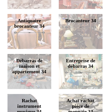
Antiquaire
Brocanteur 34
brocanteur 34
Débarras de
Entreprise de
maison et
débarras 34
appartement 34
Rachat
Achat rachat
instrument
pièce de
musique 34
monnaie 34