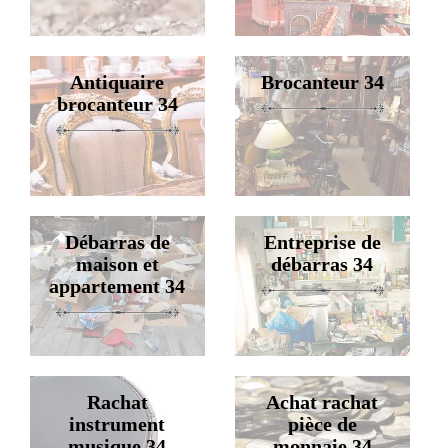
Antiquaire
Brocanteur 34
brocanteur 34
Débarras de
Entreprise de
maison et
débarras 34
appartement 34
Rachat
Achat rachat
instrument
pièce de
musique 34
monnaie 34